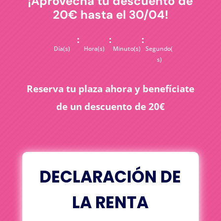
¡Aprovecha tu descuento de
20€ hasta el 30/04!
:
:
:
Día(s)
Hora(s)
Minuto(s)
Segundo(
s)
Reserva tu plaza ahora y benefíciate
de un descuento de 20€
DECLARACIÓN DE
LA RENTA