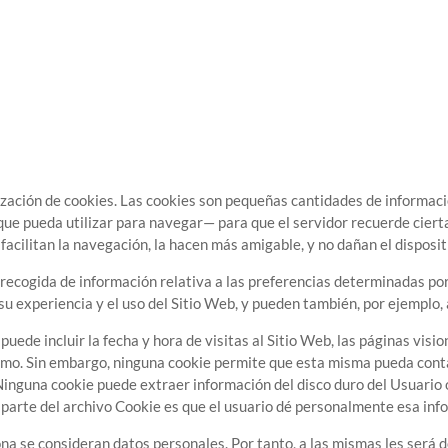
ilización de cookies. Las cookies son pequeñas cantidades de informac
 que pueda utilizar para navegar— para que el servidor recuerde cie
 facilitan la navegación, la hacen más amigable, y no dañan el disposi
ecogida de información relativa a las preferencias determinadas por e
su experiencia y el uso del Sitio Web, y pueden también, por ejemplo, 
uede incluir la fecha y hora de visitas al Sitio Web, las páginas visi
mismo. Sin embargo, ninguna cookie permite que esta misma pueda cont
Ninguna cookie puede extraer información del disco duro del Usuario
 parte del archivo Cookie es que el usuario dé personalmente esa info
na se consideran datos personales. Por tanto, a las mismas les será de