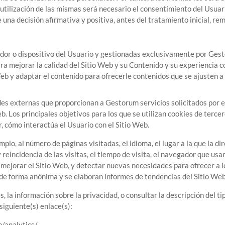
a utilización de las mismas será necesario el consentimiento del Usua
 una decisión afirmativa y positiva, antes del tratamiento inicial, r
ador o dispositivo del Usuario y gestionadas exclusivamente por
Ges
ra mejorar la calidad del Sitio Web y su Contenido y su experiencia
eb y adaptar el contenido para ofrecerle contenidos que se ajusten a
ades externas que proporcionan a
Gestorum
servicios solicitados por 
b. Los principales objetivos para los que se utilizan cookies de terce
r, cómo interactúa el Usuario con el Sitio Web.
plo, al número de páginas visitadas, el idioma, el lugar a la que la di
eincidencia de las visitas, el tiempo de visita, el navegador que usan
ara mejorar el Sitio Web, y detectar nuevas necesidades para ofrecer a
a de forma anónima y se elaboran informes de tendencias del Sitio Web 
la información sobre la privacidad, o consultar la descripción del tip
 siguiente(s) enlace(s):
m/analytics/