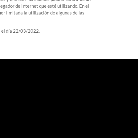
vegador de Internet que esté utilizando. En el
r limitada la utilización de algunas de las
 el día 22/03/2022.