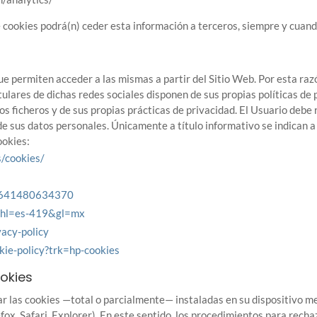
 cookies podrá(n) ceder esta información a terceros, siempre y cuando 
ue permiten acceder a las mismas a partir del Sitio Web. Por esta raz
ulares de dichas redes sociales disponen de sus propias políticas de p
s ficheros y de sus propias prácticas de privacidad. El Usuario debe
 de sus datos personales. Únicamente a título informativo se indican 
ookies:
s/cookies/
96641480634370
cy?hl=es-419&gl=mx
vacy-policy
kie-policy?trk=hp-cookies
ookies
nar las cookies —total o parcialmente— instaladas en su dispositivo m
fox, Safari, Explorer). En este sentido, los procedimientos para recha