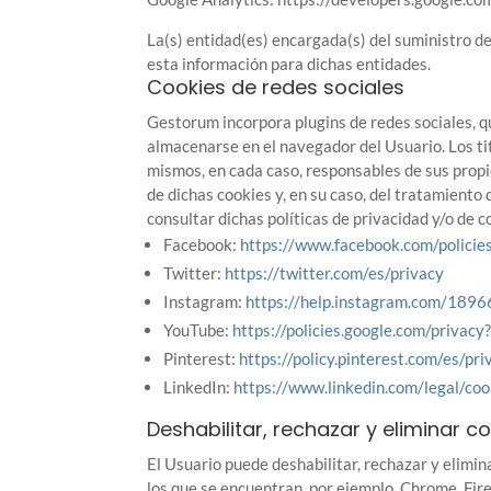
La(s) entidad(es) encargada(s) del suministro de
esta información para dichas entidades.
Cookies de redes sociales
Gestorum
incorpora plugins de redes sociales, q
almacenarse en el navegador del Usuario. Los tit
mismos, en cada caso, responsables de sus propio
de dichas cookies y, en su caso, del tratamiento
consultar dichas políticas de privacidad y/o de c
Facebook:
https://www.facebook.com/policie
Twitter:
https://twitter.com/es/privacy
Instagram:
https://help.instagram.com/18
YouTube:
https://policies.google.com/priva
Pinterest:
https://policy.pinterest.com/es/pri
LinkedIn:
https://www.linkedin.com/legal/coo
Deshabilitar, rechazar y eliminar c
El Usuario puede deshabilitar, rechazar y elimi
los que se encuentran, por ejemplo, Chrome, Fire